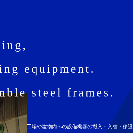
cing,
ting equipment.
mble steel frames.
工場や建物内への設備機器の搬入・入替・移設