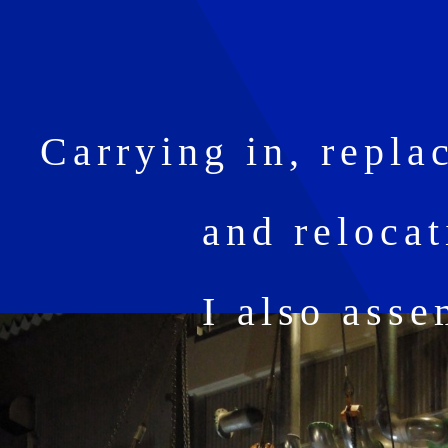
Carrying in, repla
and reloca
I also asse